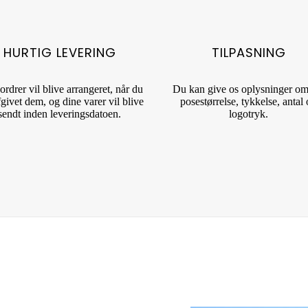
HURTIG LEVERING
TILPASNING
ordrer vil blive arrangeret, når du
Du kan give os oplysninger om
fgivet dem, og dine varer vil blive
posestørrelse, tykkelse, antal
sendt inden leveringsdatoen.
logotryk.