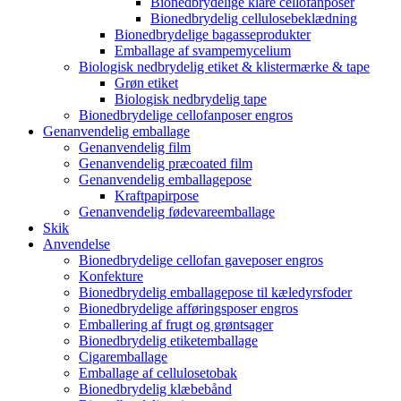
Bionedbrydelige klare cellofanposer
Bionedbrydelig cellulosebeklædning
Bionedbrydelige bagasseprodukter
Emballage af svampemycelium
Biologisk nedbrydelig etiket & klistermærke & tape
Grøn etiket
Biologisk nedbrydelig tape
Bionedbrydelige cellofanposer engros
Genanvendelig emballage
Genanvendelig film
Genanvendelig præcoated film
Genanvendelig emballagepose
Kraftpapirpose
Genanvendelig fødevareemballage
Skik
Anvendelse
Bionedbrydelige cellofan gaveposer engros
Konfekture
Bionedbrydelig emballagepose til kæledyrsfoder
Bionedbrydelige afføringsposer engros
Emballering af frugt og grøntsager
Bionedbrydelig etiketemballage
Cigaremballage
Emballage af cellulosetobak
Bionedbrydelig klæbebånd