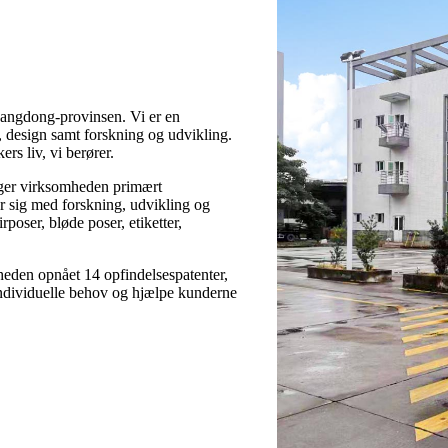
uangdong-provinsen. Vi er en
, design samt forskning og udvikling.
rs liv, vi berører.
lger virksomheden primært
r sig med forskning, udvikling og
poser, bløde poser, etiketter,
den opnået 14 opfindelsespatenter,
ndividuelle behov og hjælpe kunderne