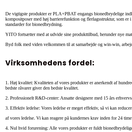
De vigtigste produkter er PLA+PBAT engangs bionedbrydelige indkø
kompositposer med høj barrierefunktion og flerlagsstruktur, s
standarder for bionedbrydning.
YITO fortsætter med at udvide sine produkttilbud, herunder nye mate
Byd folk med viden velkommen til at samarbejde og win-win, arbejd
Virksomhedens fordel:
1. Høj kvalitet: Kvaliteten af ​​vores produkter er anerkendt af hundr
bedste råvarer giver den bedste kvalitet.
2. Professionelt R&D-center: Ansatte designere med 15 års erhvervs
3. Effektiv ledelse: Vores ledelse er meget effektiv, så vi kan reduc
af vores ledelse. Vi kan reagere på kundernes krav inden for 24 time
4. Nul hvid forurening: Alle vores produkter er fuldt bionedbrydelige