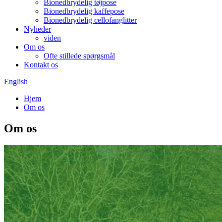
Bionedbrydelig tøjpose
Bionedbrydelig kaffepose
Bionedbrydelig cellofanglitter
Nyheder
viden
Om os
Ofte stillede spørgsmål
Kontakt os
English
Hjem
Om os
Om os