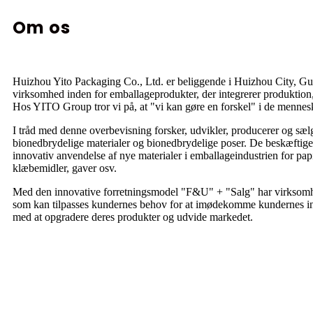
Om os
Huizhou Yito Packaging Co., Ltd. er beliggende i Huizhou City, G
virksomhed inden for emballageprodukter, der integrerer produktion
Hos YITO Group tror vi på, at "vi kan gøre en forskel" i de menneske
I tråd med denne overbevisning forsker, udvikler, producerer og sæ
bionedbrydelige materialer og bionedbrydelige poser. De beskæftige
innovativ anvendelse af nye materialer i emballageindustrien for papir
klæbemidler, gaver osv.
Med den innovative forretningsmodel "F&U" + "Salg" har virksomhe
som kan tilpasses kundernes behov for at imødekomme kundernes i
med at opgradere deres produkter og udvide markedet.