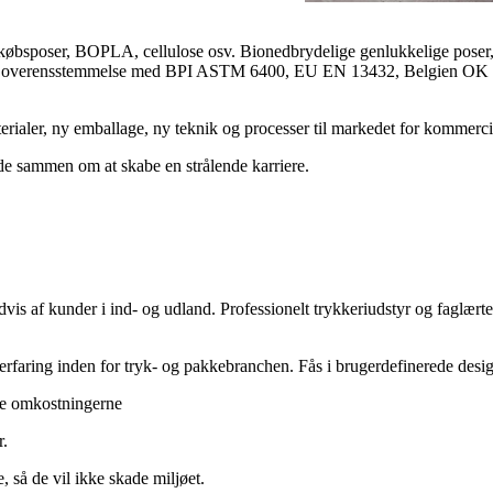
bsposer, BOPLA, cellulose osv. Bionedbrydelige genlukkelige poser, 
om er i overensstemmelse med BPI ASTM 6400, EU EN 13432, Belgien 
rialer, ny emballage, ny teknik og processer til markedet for kommerci
e sammen om at skabe en strålende karriere.
edvis af kunder i ind- og udland. Professionelt trykkeriudstyr og faglært
erfaring inden for tryk- og pakkebranchen. Fås i brugerdefinerede des
ere omkostningerne
r.
, så de vil ikke skade miljøet.