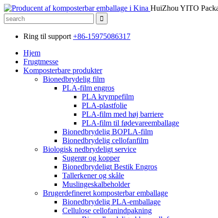
HuiZhou YITO Packag
Ring til support
+86-15975086317
Hjem
Frugtmesse
Komposterbare produkter
Bionedbrydelig film
PLA-film engros
PLA krympefilm
PLA-plastfolie
PLA-film med høj barriere
PLA-film til fødevareemballage
Bionedbrydelig BOPLA-film
Bionedbrydelig cellofanfilm
Biologisk nedbrydeligt service
Sugerør og kopper
Bionedbrydeligt Bestik Engros
Tallerkener og skåle
Muslingeskalbeholder
Brugerdefineret komposterbar emballage
Bionedbrydelig PLA-emballage
Cellulose cellofanindpakning