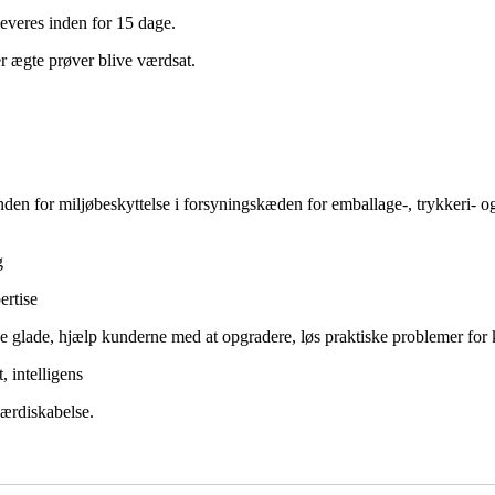
leveres inden for 15 dage.
ler ægte prøver blive værdsat.
 inden for miljøbeskyttelse i forsyningskæden for emballage-, trykkeri- 
g
ertise
 glade, hjælp kunderne med at opgradere, løs praktiske problemer for ku
, intelligens
værdiskabelse.